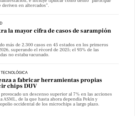
nifestación, e incluye tipificar como delito “participar
 deriven en altercados”.
D
ra la mayor cifra de casos de sarampión
do más de 2.300 casos en 45 estados en los primeros
2026, superando el récord de 2025; el 93% de las
adas no estaba vacunado.
 TECNOLÓGICA
nza a fabricar herramientas propias
cir chips DUV
a provocado un descenso superior al 7% en las acciones
sa ASML, de la que hasta ahora dependía Pekín y
olio occidental de los microchips a largo plazo.