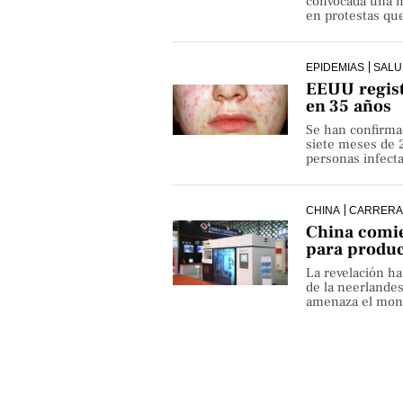
convocada una ma
en protestas que
EPIDEMIAS
SALU
EEUU regist
en 35 años
Se han confirma
siete meses de 
personas infect
CHINA
CARRERA
China comie
para produ
La revelación h
de la neerlande
amenaza el monop