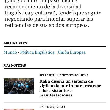
gallego como "un paso hacia el
reconocimiento de la diversidad
lingüística y cultural", tendrá que seguir
negociando para intentar superar las
reticencias de sus socios europeos.
ARCHIVADO EN
Mundo
‧
Política lingüística
‧
Unión Europea
MÁS NOTICIAS
REPRESIÓN
LIBERTADES POLÍTICAS
Italia diseña un sistema de
vigilancia por IA para rastrear
a los asistentes a
manifestaciones
EPIDEMIAS
SALUD