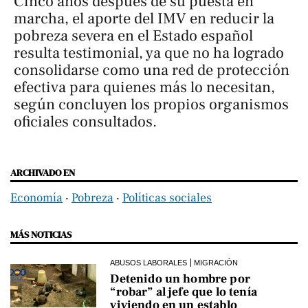
Cinco años después de su puesta en
marcha, el aporte del IMV en reducir la
pobreza severa en el Estado español
resulta testimonial, ya que no ha logrado
consolidarse como una red de protección
efectiva para quienes más lo necesitan,
según concluyen los propios organismos
oficiales consultados.
ARCHIVADO EN
Economía
‧
Pobreza
‧
Políticas sociales
MÁS NOTICIAS
ABUSOS LABORALES
MIGRACIÓN
Detenido un hombre por
“robar” al jefe que lo tenía
viviendo en un establo