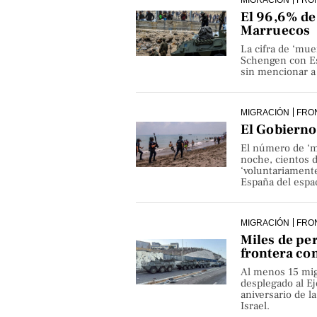
El 96,6% de 
Marruecos
La cifra de ‘mue
Schengen con Es
sin mencionar a 
MIGRACIÓN
FRO
El Gobierno 
El número de ‘m
noche, cientos 
‘voluntariamente
España del espa
MIGRACIÓN
FRO
Miles de pe
frontera co
Al menos 15 mig
desplegado al Ejé
aniversario de 
Israel.