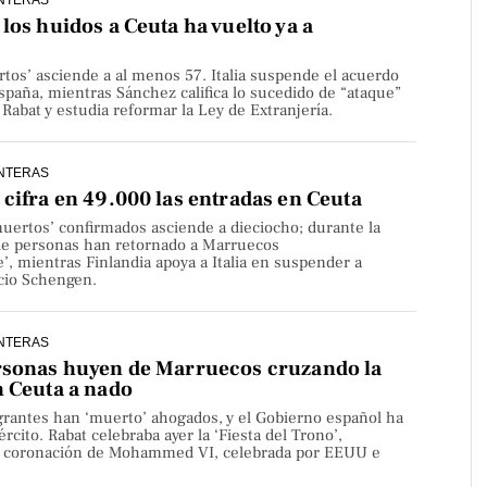
los huidos a Ceuta ha vuelto ya a
rtos’ asciende a al menos 57. Italia suspende el acuerdo
paña, mientras Sánchez califica lo sucedido de “ataque”
Rabat y estudia reformar la Ley de Extranjería.
NTERAS
cifra en 49.000 las entradas en Ceuta
uertos’ confirmados asciende a dieciocho; durante la
de personas han retornado a Marruecos
’, mientras Finlandia apoya a Italia en suspender a
cio Schengen.
NTERAS
rsonas huyen de Marruecos cruzando la
n Ceuta a nado
rantes han ‘muerto’ ahogados, y el Gobierno español ha
rcito. Rabat celebraba ayer la ‘Fiesta del Trono’,
la coronación de Mohammed VI, celebrada por EEUU e