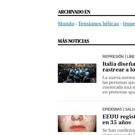
ARCHIVADO EN
Mundo
‧
Tensiones bélicas
‧
Impe
MÁS NOTICIAS
REPRESIÓN
LIB
Italia diseñ
rastrear a l
La nueva norma pe
las personas qu
convocada una ma
en protestas que
EPIDEMIAS
SALU
EEUU regist
en 35 años
Se han confirma