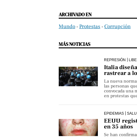
ARCHIVADO EN
Mundo
‧
Protestas
‧
Corrupción
MÁS NOTICIAS
REPRESIÓN
LIB
Italia diseñ
rastrear a l
La nueva norma pe
las personas qu
convocada una ma
en protestas que
EPIDEMIAS
SALU
EEUU regist
en 35 años
Se han confirma