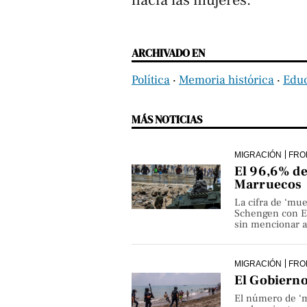
hacia las mujeres.
ARCHIVADO EN
Política
‧
Memoria histórica
‧
Edu
MÁS NOTICIAS
MIGRACIÓN
FRO
El 96,6% de 
Marruecos
La cifra de ‘mue
Schengen con Es
sin mencionar a 
MIGRACIÓN
FRO
El Gobierno
El número de ‘m