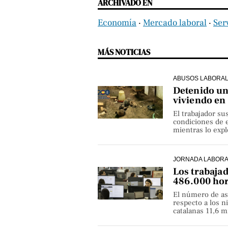
ARCHIVADO EN
Economía
‧
Mercado laboral
‧
Ser
MÁS NOTICIAS
ABUSOS LABORA
Detenido un 
viviendo en
El trabajador su
condiciones de e
mientras lo exp
JORNADA LABOR
Los trabaja
486.000 hor
El número de as
respecto a los 
catalanas 11,6 