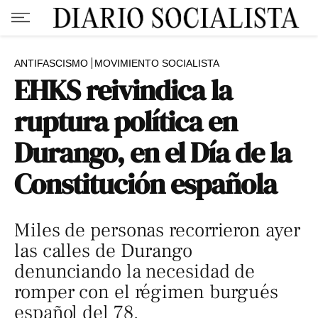
ANTIFASCISMO
MOVIMIENTO SOCIALISTA
EHKS reivindica la
ruptura política en
Durango, en el Día de la
Constitución española
Miles de personas recorrieron ayer
las calles de Durango
denunciando la necesidad de
romper con el régimen burgués
español del 78.