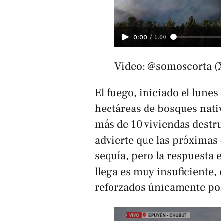
/
1:00
0:00
Video: @somoscorta (
El fuego, iniciado el lunes
hectáreas de bosques nativ
más de 10 viviendas destr
advierte que las próximas 
sequía, pero la respuesta e
llega es muy insuficiente,
reforzados únicamente por