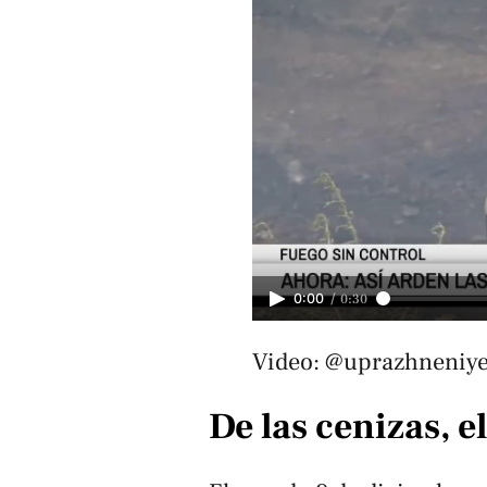
/
0:30
0:00
Video: @uprazhneniye
De las cenizas, e