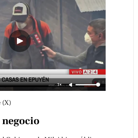
1×
 (X)
l negocio