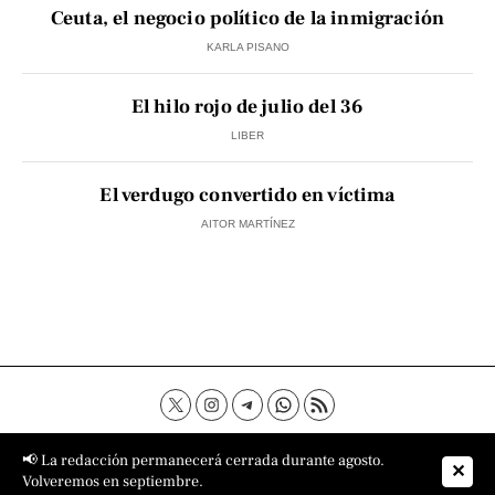
Ceuta, el negocio político de la inmigración
KARLA PISANO
El hilo rojo de julio del 36
LIBER
El verdugo convertido en víctima
AITOR MARTÍNEZ
Contacto
Aviso Legal
Política de privacidad
📢 La redacción permanecerá cerrada durante agosto.
✕
Política de cookies
Sobre nosotros
Volveremos en septiembre.