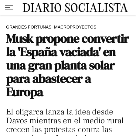
GRANDES FORTUNAS
MACROPROYECTOS
Musk propone convertir
la 'España vaciada' en
una gran planta solar
para abastecer a
Europa
El oligarca lanza la idea desde
Davos mientras en el medio rural
crecen las protestas contra las