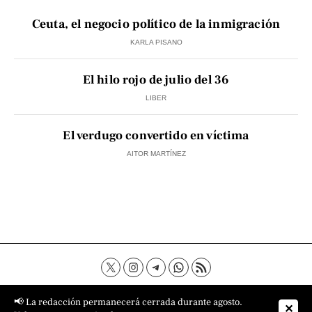
Ceuta, el negocio político de la inmigración
KARLA PISANO
El hilo rojo de julio del 36
LIBER
El verdugo convertido en víctima
AITOR MARTÍNEZ
Contacto
Aviso Legal
Política de privacidad
📢 La redacción permanecerá cerrada durante agosto.
✕
Política de cookies
Sobre nosotros