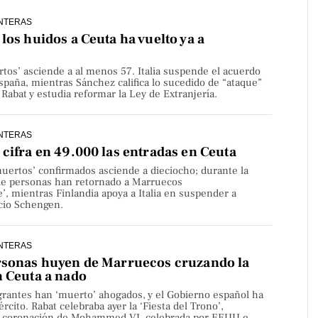
NTERAS
los huidos a Ceuta ha vuelto ya a
rtos’ asciende a al menos 57. Italia suspende el acuerdo
paña, mientras Sánchez califica lo sucedido de “ataque”
Rabat y estudia reformar la Ley de Extranjería.
NTERAS
cifra en 49.000 las entradas en Ceuta
uertos’ confirmados asciende a dieciocho; durante la
de personas han retornado a Marruecos
’, mientras Finlandia apoya a Italia en suspender a
cio Schengen.
NTERAS
rsonas huyen de Marruecos cruzando la
n Ceuta a nado
rantes han ‘muerto’ ahogados, y el Gobierno español ha
rcito. Rabat celebraba ayer la ‘Fiesta del Trono’,
la coronación de Mohammed VI, celebrada por EEUU e