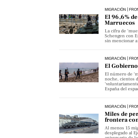
MIGRACIÓN
FRO
El 96,6% de 
Marruecos
La cifra de ‘mue
Schengen con Es
sin mencionar a 
MIGRACIÓN
FRO
El Gobierno 
El número de ‘m
noche, cientos 
‘voluntariamente
España del espa
MIGRACIÓN
FRO
Miles de pe
frontera co
Al menos 15 mig
desplegado al Ejé
aniversario de 