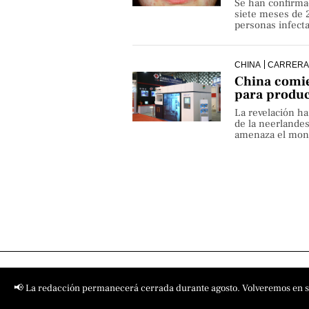
Se han confirma
siete meses de 
personas infect
CHINA
CARRERA
China comie
para produ
La revelación h
de la neerlande
amenaza el monop
📢 La redacción permanecerá cerrada durante agosto. Volveremos en 
Contact