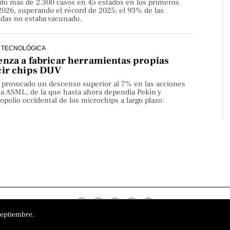
do más de 2.300 casos en 45 estados en los primeros
2026, superando el récord de 2025; el 93% de las
adas no estaba vacunado.
 TECNOLÓGICA
nza a fabricar herramientas propias
cir chips DUV
a provocado un descenso superior al 7% en las acciones
sa ASML, de la que hasta ahora dependía Pekín y
olio occidental de los microchips a largo plazo.
septiembre.
o
Aviso Legal
Política de privacidad
Política de cookies
Sobre