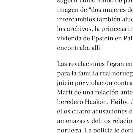
sugerir como fondo de pan
imagen de “dos mujeres de
intercambios también alud
los archivos, la princesa i
vivienda de Epstein en Pa
encontraba allí.
Las revelaciones llegan 
para la familia real norue
juicio por violación contr
Marit de una relación ante
heredero Haakon. Høiby, d
ellos cuatro acusaciones d
amenazas y delitos relacio
noruega. La policía lo de