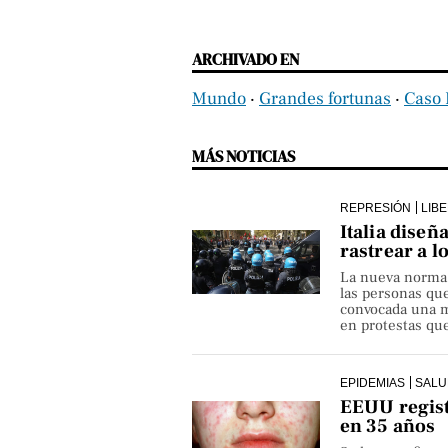
ARCHIVADO EN
Mundo
‧
Grandes fortunas
‧
Caso 
MÁS NOTICIAS
REPRESIÓN
LIB
Italia diseñ
rastrear a l
La nueva norma pe
las personas qu
convocada una ma
en protestas que
EPIDEMIAS
SALU
EEUU regist
en 35 años