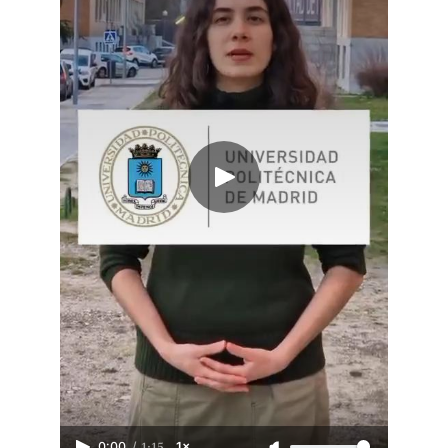
/
1:15
0:00
1×