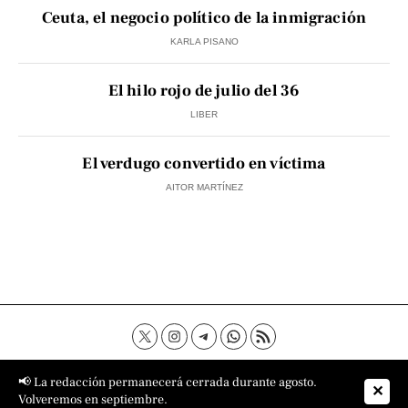
Ceuta, el negocio político de la inmigración
KARLA PISANO
El hilo rojo de julio del 36
LIBER
El verdugo convertido en víctima
AITOR MARTÍNEZ
Contacto
Aviso Legal
Política de privacidad
📢 La redacción permanecerá cerrada durante agosto.
✕
Política de cookies
Sobre nosotros
Volveremos en septiembre.