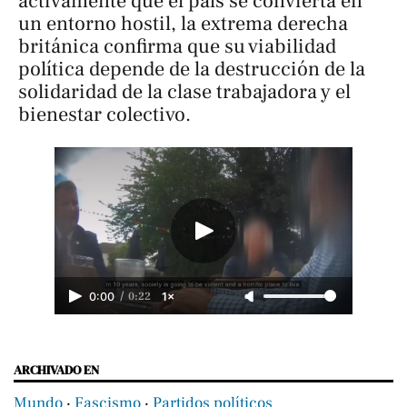
activamente que el país se convierta en
un entorno hostil, la extrema derecha
británica confirma que su viabilidad
política depende de la destrucción de la
solidaridad de la clase trabajadora y el
bienestar colectivo.
/
0:22
0:00
1×
ARCHIVADO EN
Mundo
‧
Fascismo
‧
Partidos políticos