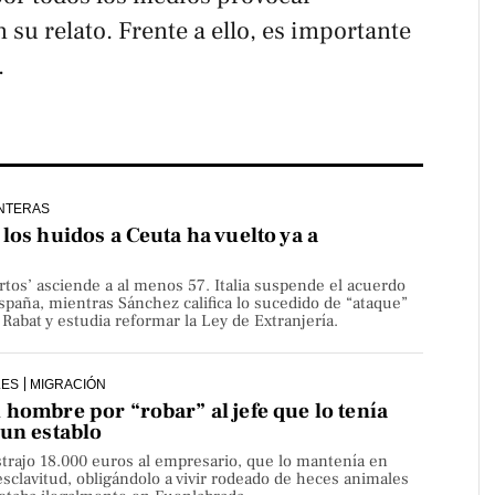
 su relato. Frente a ello, es importante
.
NTERAS
los huidos a Ceuta ha vuelto ya a
rtos’ asciende a al menos 57. Italia suspende el acuerdo
paña, mientras Sánchez califica lo sucedido de “ataque”
Rabat y estudia reformar la Ley de Extranjería.
LES
MIGRACIÓN
hombre por “robar” al jefe que lo tenía
 un establo
strajo 18.000 euros al empresario, que lo mantenía en
sclavitud, obligándolo a vivir rodeado de heces animales