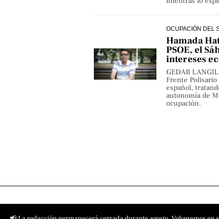
mientras lo exp
OCUPACIÓN DEL 
Hamada Hata
PSOE, el Sá
intereses e
GEDAR LANGILE 
Frente Polisario
español, tratand
autonomía de Ma
ocupación.
Contact
📢 La redacción permanecerá cerrada durante agosto. Volveremos en 