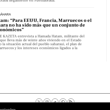
lotaba ilegalmente en Fuenlabrada.
SÁHARA
m: “Para EEUU, Francia, Marruecos o el
hara no ha sido más que un conjunto de
conómicos”
KAZETA entrevista a Hamada Hatam, militante del
 que lleva más de veinte años viviendo en el Estado
o la situación actual del pueblo saharaui, el plan de
rruecos y los intereses económicos ligados a la
o
Aviso Legal
Política de privacidad
Política de cookies
Sobre
septiembre.