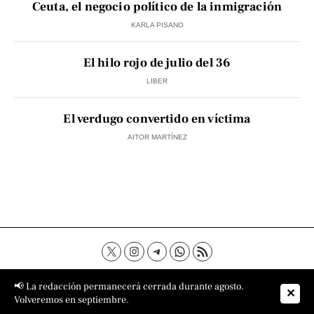
Ceuta, el negocio político de la inmigración
KARLA PISANO
El hilo rojo de julio del 36
LIBER
El verdugo convertido en víctima
AITOR MARTÍNEZ
Contacto
Aviso Legal
Política de privacidad
📢 La redacción permanecerá cerrada durante agosto.
✕
Política de cookies
Sobre nosotros
Volveremos en septiembre.