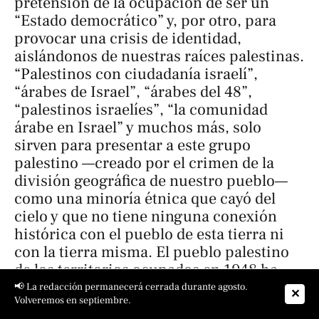
pretensión de la ocupación de ser un
“Estado democrático” y, por otro, para
provocar una crisis de identidad,
aislándonos de nuestras raíces palestinas.
“Palestinos con ciudadanía israelí”,
“árabes de Israel”, “árabes del 48”,
“palestinos israelíes”, “la comunidad
árabe en Israel” y muchos más, solo
sirven para presentar a este grupo
palestino —creado por el crimen de la
división geográfica de nuestro pueblo—
como una minoría étnica que cayó del
cielo y que no tiene ninguna conexión
histórica con el pueblo de esta tierra ni
con la tierra misma. El pueblo palestino
de los territorios ocupados en 1948 ha
sido y siempre será una parte esencial del
📢 La redacción permanecerá cerrada durante agosto.
✕
Volveremos en septiembre.
pueblo palestino. A pesar de todos los