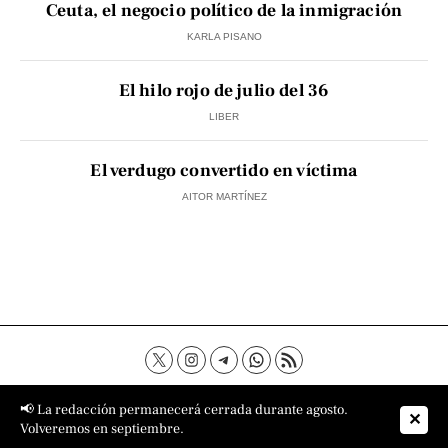
Ceuta, el negocio político de la inmigración
KARLA PISANO
El hilo rojo de julio del 36
LIBER
El verdugo convertido en víctima
AITOR MARTÍNEZ
Contacto
Aviso Legal
Política de privacidad
📢 La redacción permanecerá cerrada durante agosto.
✕
Política de cookies
Sobre nosotros
Volveremos en septiembre.