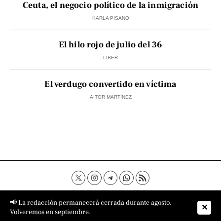
Ceuta, el negocio político de la inmigración
KARLA PISANO
El hilo rojo de julio del 36
LIBER
El verdugo convertido en víctima
AITOR MARTÍNEZ
Contacto
Aviso Legal
Política de privacidad
📢 La redacción permanecerá cerrada durante agosto.
✕
Política de cookies
Sobre nosotros
Volveremos en septiembre.