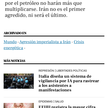
por el petróleo no harán más que
multiplicarse. Irán no es el primer
agredido, ni será el último.
ARCHIVADO EN
Mundo
‧
Agresión imperialista a Irán
‧
Crisis
energética
‧
MÁS NOTICIAS
REPRESIÓN
LIBERTADES POLÍTICAS
Italia diseña un sistema de
vigilancia por IA para rastrear
a los asistentes a
manifestaciones
EPIDEMIAS
SALUD
EEUU registra la mayor cifra