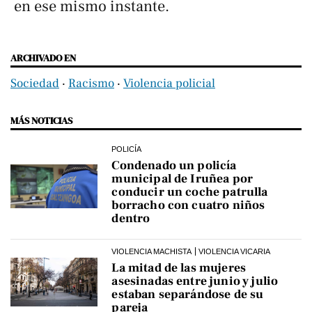
en ese mismo instante.
ARCHIVADO EN
Sociedad
‧
Racismo
‧
Violencia policial
MÁS NOTICIAS
POLICÍA
Condenado un policía
municipal de Iruñea por
conducir un coche patrulla
borracho con cuatro niños
dentro
VIOLENCIA MACHISTA
VIOLENCIA VICARIA
La mitad de las mujeres
asesinadas entre junio y julio
estaban separándose de su
pareja