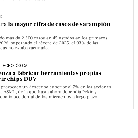
D
ra la mayor cifra de casos de sarampión
do más de 2.300 casos en 45 estados en los primeros
2026, superando el récord de 2025; el 93% de las
adas no estaba vacunado.
 TECNOLÓGICA
nza a fabricar herramientas propias
cir chips DUV
a provocado un descenso superior al 7% en las acciones
sa ASML, de la que hasta ahora dependía Pekín y
olio occidental de los microchips a largo plazo.