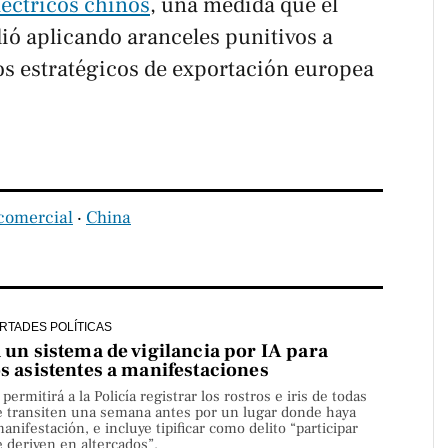
léctricos chinos
, una medida que el
ió aplicando aranceles punitivos a
s estratégicos de exportación europea
comercial
‧
China
ERTADES POLÍTICAS
a un sistema de vigilancia por IA para
os asistentes a manifestaciones
rmitirá a la Policía registrar los rostros e iris de todas
e transiten una semana antes por un lugar donde haya
nifestación, e incluye tipificar como delito “participar
 deriven en altercados”.