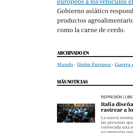
europeos a los vehículos e
Gobierno asiático respond
productos agroalimentario
como la carne de cerdo.
ARCHIVADO EN
Mundo
‧
Unión Europea
‧
Guerra 
MÁS NOTICIAS
REPRESIÓN
LIB
Italia diseñ
rastrear a l
La nueva norma pe
las personas qu
convocada una ma
en protestas que