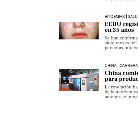
EPIDEMIAS
SALU
EEUU regist
en 35 años
Se han confirma
siete meses de 
personas infect
CHINA
CARRERA
China comie
para produ
La revelación h
de la neerlande
amenaza el monop