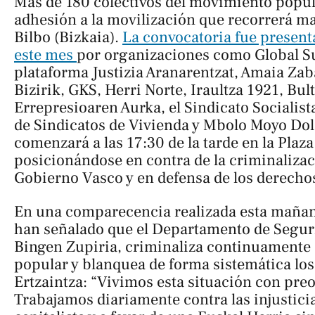
Más de 180 colectivos del movimiento popu
adhesión a la movilización que recorrerá ma
Bilbo (Bizkaia).
La convocatoria fue present
este mes
por organizaciones como Global Su
plataforma Justizia Aranarentzat, Amaia Zab
Bizirik, GKS, Herri Norte, Iraultza 1921, Bul
Errepresioaren Aurka, el Sindicato Socialist
de Sindicatos de Vivienda y Mbolo Moyo Do
comenzará a las 17:30 de la tarde en la Plaza 
posicionándose en contra de la criminalizac
Gobierno Vasco y en defensa de los derechos 
En una comparecencia realizada esta mañan
han señalado que el Departamento de Seguri
Bingen Zupiria, criminaliza continuamente
popular y blanquea de forma sistemática los
Ertzaintza: “Vivimos esta situación con pre
Trabajamos diariamente contra las injustici