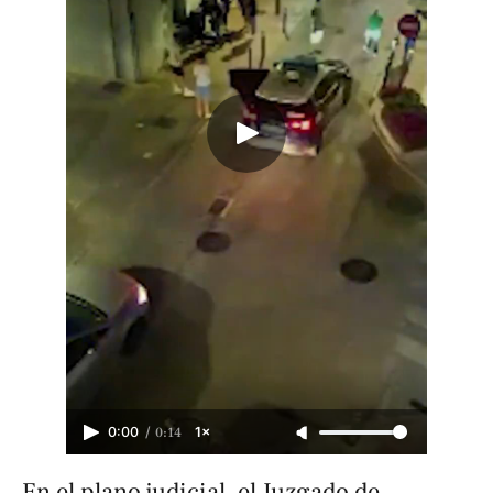
/
0:14
0:00
1×
En el plano judicial, el Juzgado de