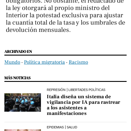
obligatorios. No obstante, el redactado de
la ley otorgará al propio ministro del
Interior la potestad exclusiva para ajustar
la cuantía total de la tasa y los umbrales de
devolución mensuales.
ARCHIVADO EN
Mundo
‧
Política migratoria
‧
Racismo
MÁS NOTICIAS
REPRESIÓN
LIBERTADES POLÍTICAS
Italia diseña un sistema de
vigilancia por IA para rastrear
a los asistentes a
manifestaciones
EPIDEMIAS
SALUD