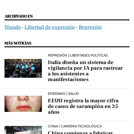
ARCHIVADO EN
Mundo
‧
Libertad de expresión
‧
Represión
MÁS NOTICIAS
REPRESIÓN
LIBERTADES POLÍTICAS
Italia diseña un sistema de
vigilancia por IA para rastrear
a los asistentes a
manifestaciones
EPIDEMIAS
SALUD
EEUU registra la mayor cifra
de casos de sarampión en 35
años
CHINA
CARRERA TECNOLÓGICA
China comienza a fabricar