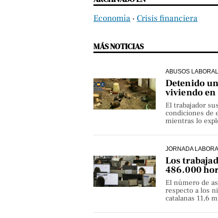
Economía
‧
Crisis financiera
MÁS NOTICIAS
ABUSOS LABORA
Detenido un 
viviendo en
El trabajador su
condiciones de e
mientras lo exp
JORNADA LABOR
Los trabaja
486.000 hor
El número de as
respecto a los 
catalanas 11,6 