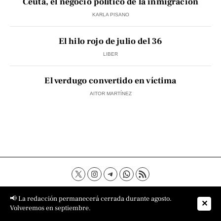
Ceuta, el negocio político de la inmigración
KARLA PISANO
El hilo rojo de julio del 36
LIBER
El verdugo convertido en víctima
AITOR MARTÍNEZ
Contacto
Aviso Legal
Política de privacidad
📢 La redacción permanecerá cerrada durante agosto.
✕
Política de cookies
Sobre nosotros
Volveremos en septiembre.