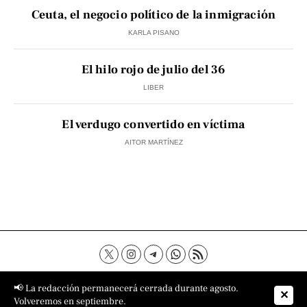
Ceuta, el negocio político de la inmigración
KARLA PISANO
El hilo rojo de julio del 36
LIBER
El verdugo convertido en víctima
AITOR MARTÍNEZ
Contacto
Aviso Legal
Política de privacidad
📢 La redacción permanecerá cerrada durante agosto.
✕
Política de cookies
Sobre nosotros
Volveremos en septiembre.