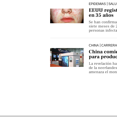
EPIDEMIAS
SALU
EEUU regist
en 35 años
Se han confirma
siete meses de 
personas infect
CHINA
CARRERA
China comie
para produ
La revelación h
de la neerlande
amenaza el monop