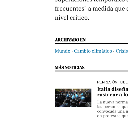
frecuentes" a medida que e
nivel crítico.
ARCHIVADO EN
Mundo
‧
Cambio climático
‧
Crisi
MÁS NOTICIAS
REPRESIÓN
LIB
Italia diseñ
rastrear a l
La nueva norma pe
las personas qu
convocada una ma
en protestas que