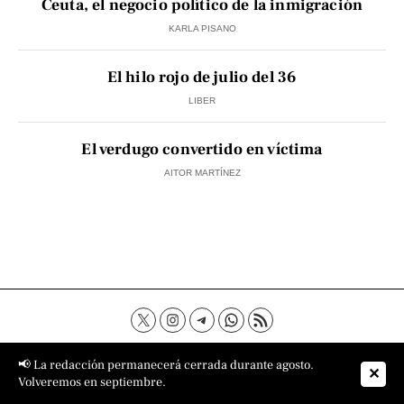
Ceuta, el negocio político de la inmigración
KARLA PISANO
El hilo rojo de julio del 36
LIBER
El verdugo convertido en víctima
AITOR MARTÍNEZ
Contacto
Aviso Legal
Política de privacidad
📢 La redacción permanecerá cerrada durante agosto.
✕
Política de cookies
Sobre nosotros
Volveremos en septiembre.