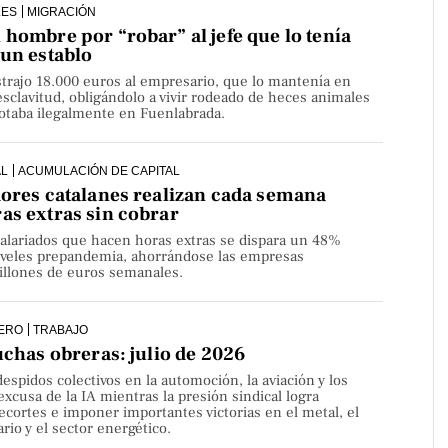
LES
MIGRACIÓN
hombre por “robar” al jefe que lo tenía
 un establo
strajo 18.000 euros al empresario, que lo mantenía en
sclavitud, obligándolo a vivir rodeado de heces animales
lotaba ilegalmente en Fuenlabrada.
AL
ACUMULACIÓN DE CAPITAL
dores catalanes realizan cada semana
as extras sin cobrar
alariados que hacen horas extras se dispara un 48%
niveles prepandemia, ahorrándose las empresas
millones de euros semanales.
ERO
TRABAJO
uchas obreras: julio de 2026
despidos colectivos en la automoción, la aviación y los
 excusa de la IA mientras la presión sindical logra
ecortes e imponer importantes victorias en el metal, el
rio y el sector energético.