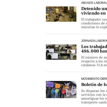
ABUSOS LABORA
Detenido un 
viviendo en
El trabajador su
condiciones de e
mientras lo exp
JORNADA LABOR
Los trabaja
486.000 hor
El número de as
respecto a los 
catalanas 11,6 
MOVIMIENTO OBR
Boletín de l
Se disparan los 
servicios con la
amortiguar los r
transporte sanita