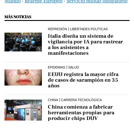
Mundo
‧
Rearme Europeo
‧
Servicio militar obligatorio
MÁS NOTICIAS
REPRESIÓN
LIBERTADES POLÍTICAS
Italia diseña un sistema de
vigilancia por IA para rastrear
a los asistentes a
manifestaciones
EPIDEMIAS
SALUD
EEUU registra la mayor cifra
de casos de sarampión en 35
años
CHINA
CARRERA TECNOLÓGICA
China comienza a fabricar
herramientas propias para
producir chips DUV