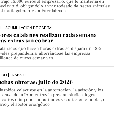
strajo 18.000 euros al empresario, que lo mantenía en
sclavitud, obligándolo a vivir rodeado de heces animales
lotaba ilegalmente en Fuenlabrada.
AL
ACUMULACIÓN DE CAPITAL
dores catalanes realizan cada semana
as extras sin cobrar
alariados que hacen horas extras se dispara un 48%
niveles prepandemia, ahorrándose las empresas
millones de euros semanales.
ERO
TRABAJO
uchas obreras: julio de 2026
despidos colectivos en la automoción, la aviación y los
 excusa de la IA mientras la presión sindical logra
ecortes e imponer importantes victorias en el metal, el
rio y el sector energético.