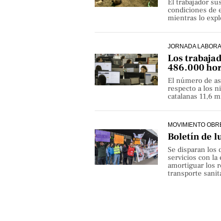
El trabajador su
condiciones de e
mientras lo exp
JORNADA LABOR
Los trabaja
486.000 hor
El número de as
respecto a los 
catalanas 11,6 
MOVIMIENTO OBR
Boletín de l
Se disparan los 
servicios con la
amortiguar los r
transporte sanita