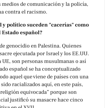
s medios de comunicación y la policía,
ha contra el racismo.
l y político suceden "cacerías" como
l Estado español?
de genocidio en Palestina. Quienes
acre ejecutada por Israel y los EE.UU.
 la UE, son personas musulmanas o así
stado español se ha conceptualizado
do aquel que viene de países con una
do racializados aquí, en este país,
 religión equivocada” porque son
acial justificó su masacre hace cinco
itiva en el XVII.