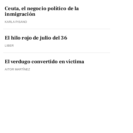
Ceuta, el negocio político de la
inmigración
KARLA PISANO
El hilo rojo de julio del 36
LIBER
El verdugo convertido en víctima
AITOR MARTÍNEZ