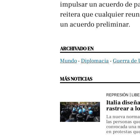
impulsar un acuerdo de paz
reitera que cualquier reun
un acuerdo preliminar.
ARCHIVADO EN
Mundo
‧
Diplomacia
‧
Guerra de 
MÁS NOTICIAS
REPRESIÓN
LIB
Italia diseñ
rastrear a l
La nueva norma pe
las personas qu
convocada una ma
en protestas que