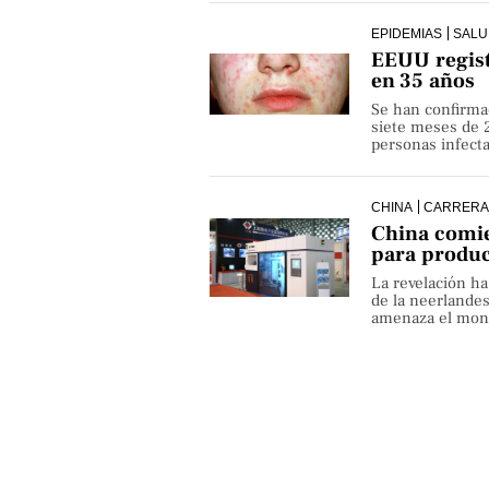
EPIDEMIAS
SALU
EEUU regist
en 35 años
Se han confirma
siete meses de 
personas infect
CHINA
CARRERA
China comie
para produ
La revelación h
de la neerlande
amenaza el monop