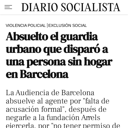
VIOLENCIA POLICIAL
EXCLUSIÓN SOCIAL
Absuelto el guardia
urbano que disparó a
una persona sin hogar
en Barcelona
La Audiencia de Barcelona
absuelve al agente por "falta de
acusación formal", después de
negarle a la fundación Arrels
ejercerla, por "no tener permiso de