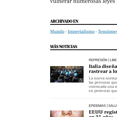
vulnerar numerosas leyes 
ARCHIVADO EN
Mundo
‧
Imperialismo
‧
Tensiones
MÁS NOTICIAS
REPRESIÓN
LIB
Italia diseñ
rastrear a l
La nueva norma pe
las personas qu
convocada una ma
en protestas que
EPIDEMIAS
SALU
EEUU regist
en 35 años