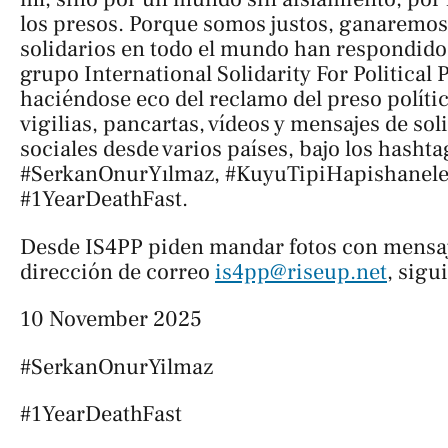
los presos. Porque somos justos, ganaremo
solidarios en todo el mundo han respondido 
grupo International Solidarity For Political 
haciéndose eco del reclamo del preso políti
vigilias, pancartas, vídeos y mensajes de sol
sociales desde varios países, bajo los hashta
#SerkanOnurYılmaz
,
#KuyuTipiHapishaneler
#1YearDeathFast.
Desde IS4PP piden mandar fotos con mensaje
dirección de correo
is4pp@riseup.net
, sigu
10 November 2025
#SerkanOnurYilmaz
#1YearDeathFast