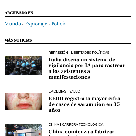
ARCHIVADO EN
Mundo
‧
Espionaje
‧
Policía
MÁS NOTICIAS
REPRESIÓN
LIBERTADES POLÍTICAS
Italia diseña un sistema de
vigilancia por IA para rastrear
a los asistentes a
manifestaciones
EPIDEMIAS
SALUD
EEUU registra la mayor cifra
de casos de sarampión en 35
años
CHINA
CARRERA TECNOLÓGICA
China comienza a fabricar