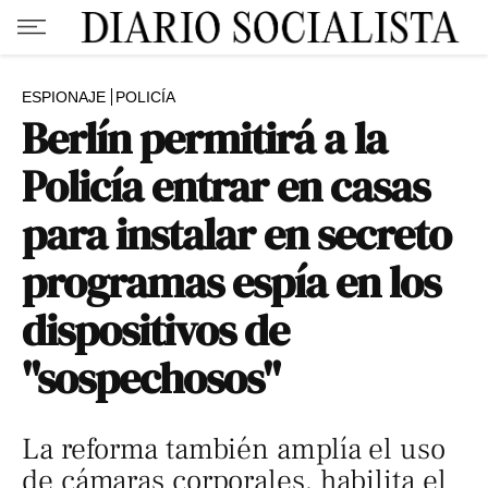
ESPIONAJE
POLICÍA
Berlín permitirá a la
Policía entrar en casas
para instalar en secreto
programas espía en los
dispositivos de
"sospechosos"
La reforma también amplía el uso
de cámaras corporales, habilita el