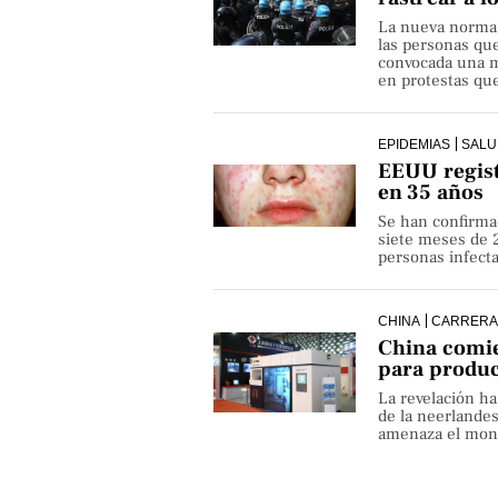
La nueva norma pe
las personas qu
convocada una ma
en protestas que
EPIDEMIAS
SALU
EEUU regist
en 35 años
Se han confirma
siete meses de 
personas infect
CHINA
CARRERA
China comie
para produ
La revelación h
de la neerlande
amenaza el monop