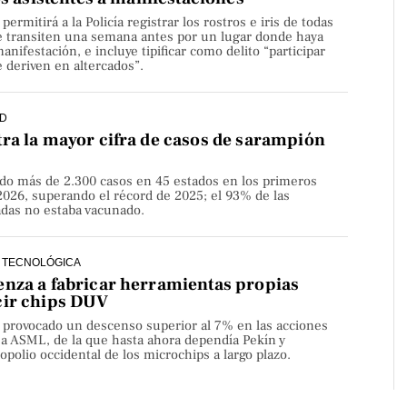
rmitirá a la Policía registrar los rostros e iris de todas
e transiten una semana antes por un lugar donde haya
nifestación, e incluye tipificar como delito “participar
 deriven en altercados”.
D
ra la mayor cifra de casos de sarampión
do más de 2.300 casos en 45 estados en los primeros
2026, superando el récord de 2025; el 93% de las
adas no estaba vacunado.
 TECNOLÓGICA
nza a fabricar herramientas propias
cir chips DUV
a provocado un descenso superior al 7% en las acciones
sa ASML, de la que hasta ahora dependía Pekín y
olio occidental de los microchips a largo plazo.