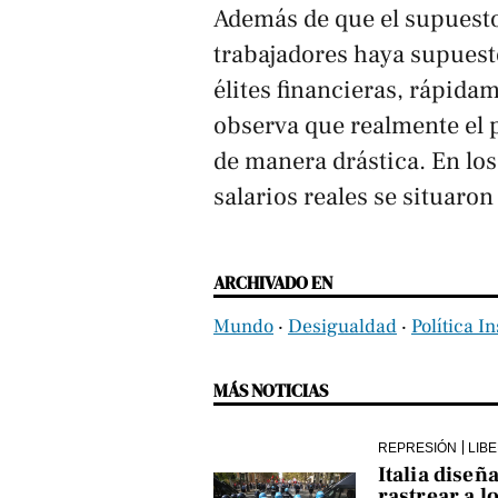
Además de que el supuest
trabajadores haya supuest
élites financieras, rápida
observa que realmente el p
de manera drástica. En lo
salarios reales se situaron
ARCHIVADO EN
Mundo
‧
Desigualdad
‧
Política In
MÁS NOTICIAS
REPRESIÓN
LIB
Italia diseñ
rastrear a l