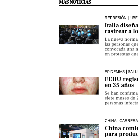
MÁS NOTICIAS
REPRESIÓN
LIB
Italia diseñ
rastrear a l
La nueva norma pe
las personas qu
convocada una ma
en protestas que
EPIDEMIAS
SALU
EEUU regist
en 35 años
Se han confirma
siete meses de 
personas infect
CHINA
CARRERA
China comie
para produ