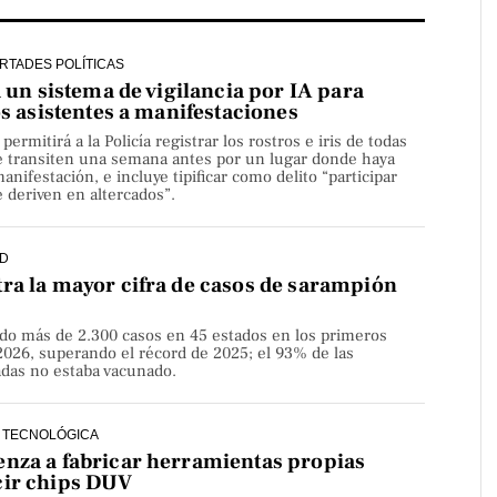
ERTADES POLÍTICAS
a un sistema de vigilancia por IA para
os asistentes a manifestaciones
rmitirá a la Policía registrar los rostros e iris de todas
e transiten una semana antes por un lugar donde haya
nifestación, e incluye tipificar como delito “participar
 deriven en altercados”.
D
ra la mayor cifra de casos de sarampión
do más de 2.300 casos en 45 estados en los primeros
2026, superando el récord de 2025; el 93% de las
adas no estaba vacunado.
 TECNOLÓGICA
nza a fabricar herramientas propias
cir chips DUV