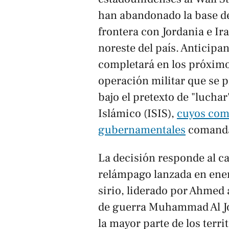
han abandonado la base de 
frontera con Jordania e Ira
noreste del país. Anticipan
completará en los próximo
operación militar que se 
bajo el pretexto de "luch
Islámico (ISIS),
cuyos comb
gubernamentales
comandad
La decisión responde al ca
relámpago lanzada en ener
sirio, liderado por Ahmed
de guerra Muhammad Al Jol
la mayor parte de los terr