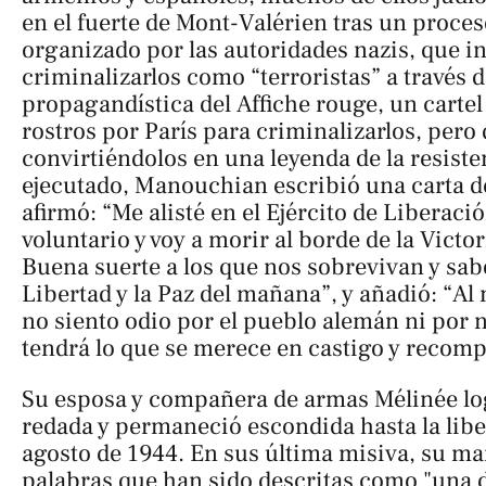
en el fuerte de Mont-Valérien tras un proc
organizado por las autoridades nazis, que i
criminalizarlos como “terroristas” a través 
propagandística del
Affiche rouge
, un carte
rostros por París para criminalizarlos, pero
convirtiéndolos en una leyenda de la resiste
ejecutado, Manouchian escribió una carta d
afirmó: “Me alisté en el Ejército de Liberac
voluntario y voy a morir al borde de la Victor
Buena suerte a los que nos sobrevivan y sabo
Libertad y la Paz del mañana”, y añadió: “Al
no siento odio por el pueblo alemán ni por 
tendrá lo que se merece en castigo y recom
Su esposa y compañera de armas Mélinée log
redada y permaneció escondida hasta la libe
agosto de 1944. En sus última misiva, su ma
palabras que han sido descritas como "una d