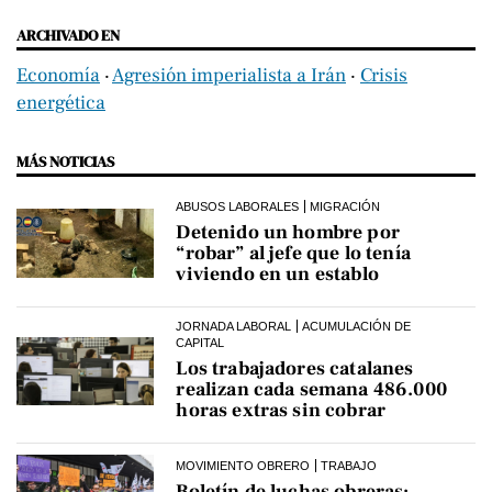
ARCHIVADO EN
Economía
‧
Agresión imperialista a Irán
‧
Crisis
energética
MÁS NOTICIAS
ABUSOS LABORALES
MIGRACIÓN
Detenido un hombre por
“robar” al jefe que lo tenía
viviendo en un establo
JORNADA LABORAL
ACUMULACIÓN DE
CAPITAL
Los trabajadores catalanes
realizan cada semana 486.000
horas extras sin cobrar
MOVIMIENTO OBRERO
TRABAJO
Boletín de luchas obreras: