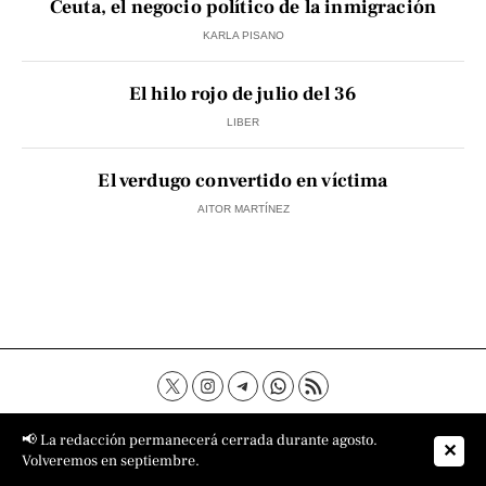
Ceuta, el negocio político de la inmigración
KARLA PISANO
El hilo rojo de julio del 36
LIBER
El verdugo convertido en víctima
AITOR MARTÍNEZ
Contacto
Aviso Legal
Política de privacidad
📢 La redacción permanecerá cerrada durante agosto.
✕
Política de cookies
Sobre nosotros
Volveremos en septiembre.