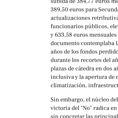
subida de 384,77 euros me
389,50 euros para Secunda
actualizaciones retributiva
funcionarios públicos, el
y 633,58 euros mensuales
documento contemplaba la
años de los fondos perdido
durante los recortes del a
plazas de cátedra en dos a
inclusiva y la apertura d
climatización, infraestruc
Sin embargo, el núcleo de
victoria del "No" radica e
sin concretar las principa