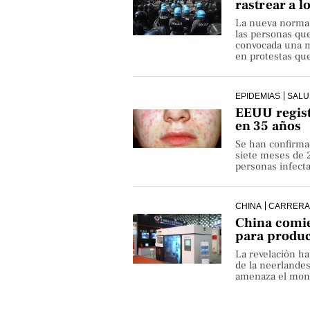
rastrear a l
La nueva norma pe
las personas qu
convocada una ma
en protestas que
EPIDEMIAS
SALU
EEUU regist
en 35 años
Se han confirma
siete meses de 
personas infect
CHINA
CARRERA
China comie
para produ
La revelación h
de la neerlande
amenaza el monop