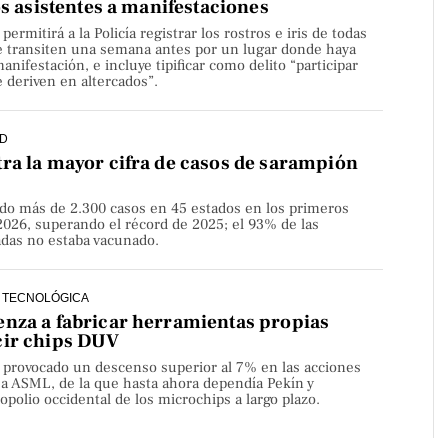
os asistentes a manifestaciones
rmitirá a la Policía registrar los rostros e iris de todas
e transiten una semana antes por un lugar donde haya
nifestación, e incluye tipificar como delito “participar
 deriven en altercados”.
D
ra la mayor cifra de casos de sarampión
do más de 2.300 casos en 45 estados en los primeros
2026, superando el récord de 2025; el 93% de las
adas no estaba vacunado.
 TECNOLÓGICA
nza a fabricar herramientas propias
cir chips DUV
a provocado un descenso superior al 7% en las acciones
sa ASML, de la que hasta ahora dependía Pekín y
olio occidental de los microchips a largo plazo.