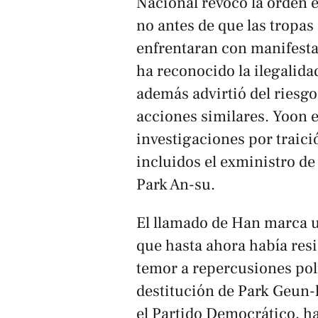
Nacional revocó la orden 
no antes de que las tropas 
enfrentaran con manifestan
ha reconocido la ilegalida
además advirtió del riesgo
acciones similares. Yoon e
investigaciones por traici
incluidos el exministro d
Park An-su.
El llamado de Han marca un
que hasta ahora había resi
temor a repercusiones polít
destitución de Park Geun-
el Partido Democrático, h