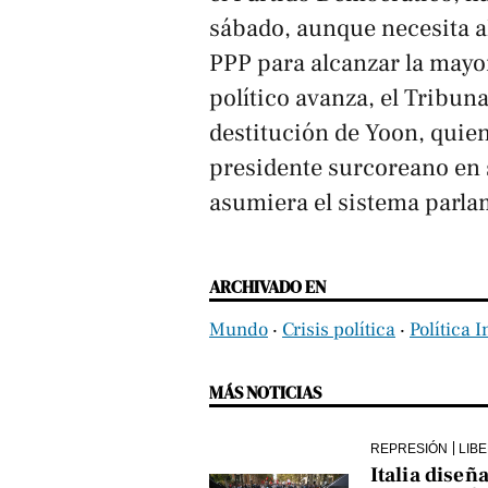
sábado, aunque necesita a
PPP para alcanzar la mayorí
político avanza, el Tribuna
destitución de Yoon, quien
presidente surcoreano en 
asumiera el sistema parla
ARCHIVADO EN
Mundo
‧
Crisis política
‧
Política I
MÁS NOTICIAS
REPRESIÓN
LIB
Italia diseñ